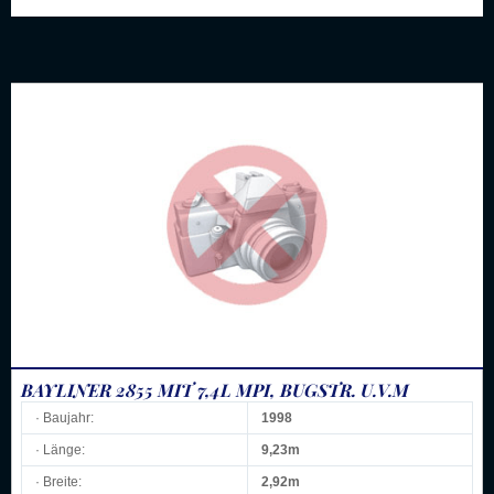
BAYLINER 2855 MIT 7,4L MPI, BUGSTR. U.V.M
· Baujahr:
1998
· Länge:
9,23m
· Breite:
2,92m