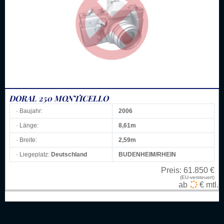
DORAL 250 MONTICELLO
· Baujahr:
2006
· Länge:
8,61m
· Breite:
2,59m
· Liegeplatz:
Deutschland
BUDENHEIM/RHEIN
Preis:
61.850 €
(EU-versteuert)
ab
€ mtl.