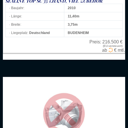
SEALINE TOP SC 35 1.HAND, VIEL ZUBEHÖR
· Baujahr:
2010
· Länge:
11,40m
· Breite:
3,75m
· Liegeplatz:
Deutschland
BUDENHEIM
Preis:
216.500 €
(EU-versteuert)
ab
€ mtl.