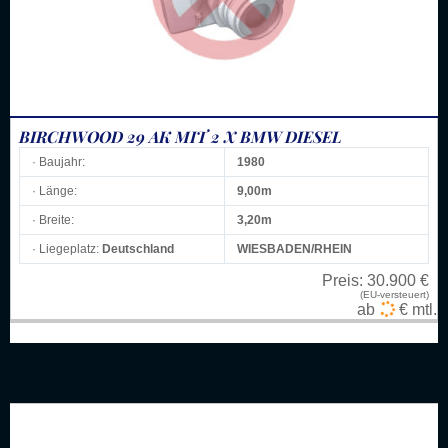
BIRCHWOOD 29 AK MIT 2 X BMW DIESEL
· Baujahr:
1980
· Länge:
9,00m
· Breite:
3,20m
· Liegeplatz:
Deutschland
WIESBADEN/RHEIN
Preis:
30.900 €
(EU-versteuert)
ab
€ mtl.