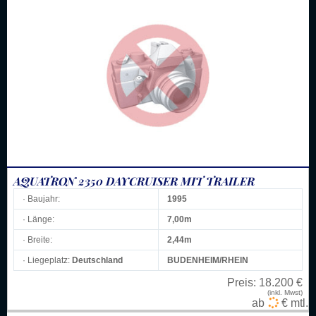
AQUATRON 2350 DAYCRUISER MIT TRAILER
· Baujahr:
1995
· Länge:
7,00m
· Breite:
2,44m
· Liegeplatz:
Deutschland
BUDENHEIM/RHEIN
Preis:
18.200 €
(inkl. Mwst)
ab
€ mtl.