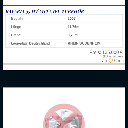
BAVARIA 35 HT MIT VIEL ZUBEHÖR
· Baujahr:
2007
· Länge:
11,75m
· Breite:
3,70m
· Liegeplatz:
Deutschland
RHEIN/BUDENHEIM
Preis:
135.000 €
(EU-versteuert)
ab
€ mtl.