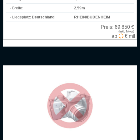
· Breite:
2,59m
· Liegeplatz:
Deutschland
RHEIN/BUDENHEIM
Preis:
69.850 €
(inkl. Mwst)
ab
€ mtl.