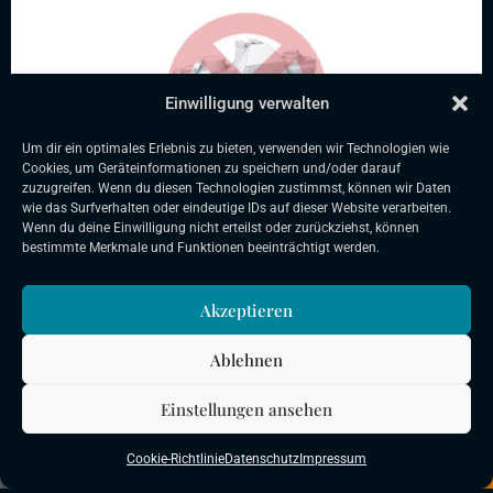
Einwilligung verwalten
Um dir ein optimales Erlebnis zu bieten, verwenden wir Technologien wie
Cookies, um Geräteinformationen zu speichern und/oder darauf
zuzugreifen. Wenn du diesen Technologien zustimmst, können wir Daten
wie das Surfverhalten oder eindeutige IDs auf dieser Website verarbeiten.
Wenn du deine Einwilligung nicht erteilst oder zurückziehst, können
bestimmte Merkmale und Funktionen beeinträchtigt werden.
WINDY 9800 FC MIT VIEL ZUBEHÖR
· Baujahr:
1988
Akzeptieren
· Länge:
9,80m
· Breite:
2,93m
Ablehnen
· Liegeplatz:
Deutschland
BUDENHEIM/RHEIN
Einstellungen ansehen
Preis:
37.800 €
(EU-versteuert)
ab
€ mtl.
Cookie-Richtlinie
Datenschutz
Impressum
Sortieren
Filtern