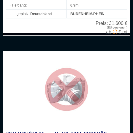
· Tiefgang:
0.9m
· Liegeplatz:
Deutschland
BUDENHEIM/RHEIN
Preis:
31.600 €
(EU-versteuert)
ab
€ mtl.