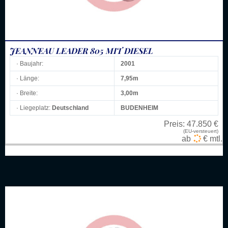
JEANNEAU LEADER 805 MIT DIESEL
· Baujahr:
2001
· Länge:
7,95m
· Breite:
3,00m
· Liegeplatz:
Deutschland
BUDENHEIM
Preis:
47.850 €
(EU-versteuert)
ab
€ mtl.