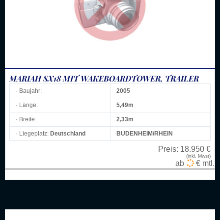
MARIAH SX18 MIT WAKEBOARDTOWER, TRAILER
· Baujahr:
2005
· Länge:
5,49m
· Breite:
2,33m
· Liegeplatz:
Deutschland
BUDENHEIM/RHEIN
Preis:
18.950 €
(inkl. Mwst)
ab
€ mtl.