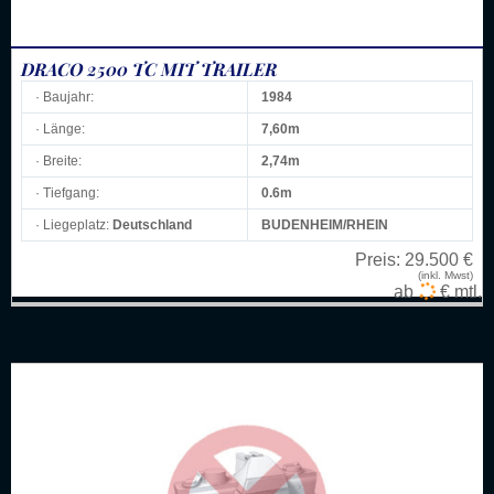
DRACO 2500 TC MIT TRAILER
· Baujahr:
1984
· Länge:
7,60m
· Breite:
2,74m
· Tiefgang:
0.6m
· Liegeplatz:
Deutschland
BUDENHEIM/RHEIN
Preis:
29.500 €
(inkl. Mwst)
ab
€ mtl.