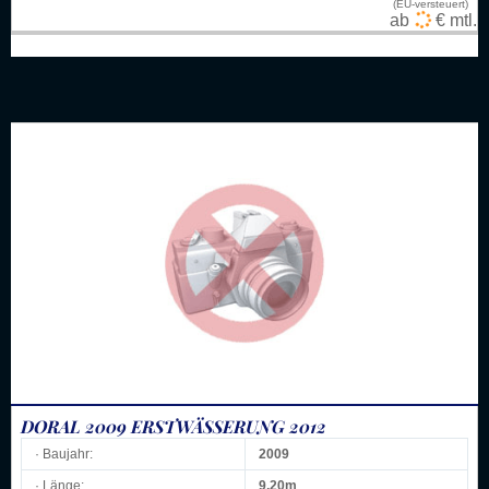
(EU-versteuert)
ab
€ mtl.
DORAL 2009 ERSTWÄSSERUNG 2012
· Baujahr:
2009
· Länge:
9,20m